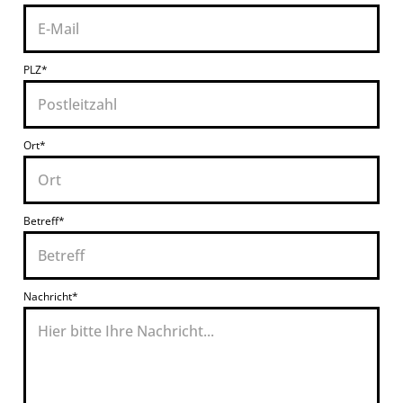
PLZ*
Ort*
Betreff*
Nachricht*